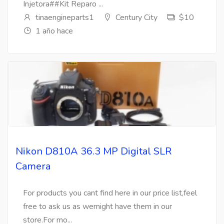
Injetora##Kit Reparo ...
tinaengineparts1
Century City
$10
1 año hace
Nikon D810A 36.3 MP Digital SLR
Camera
For products you cant find here in our price list,feel
free to ask us as wemight have them in our
store.For mo...