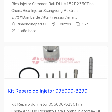
Bico Injetor Common Rail DLLA152P2350Tina
Chen#Bico Injetor Ssangyong Rextron
2.7##Bomba de Alta Pressão Amar...
tinaengineparts1
Cerritos
$25
1 año hace
Kit Reparo do Injetor 095000-8290
Kit Reparo do Injetor 095000-8290Tina
Chen#Anel De Ressalto Para Bomba Injetora##Kit