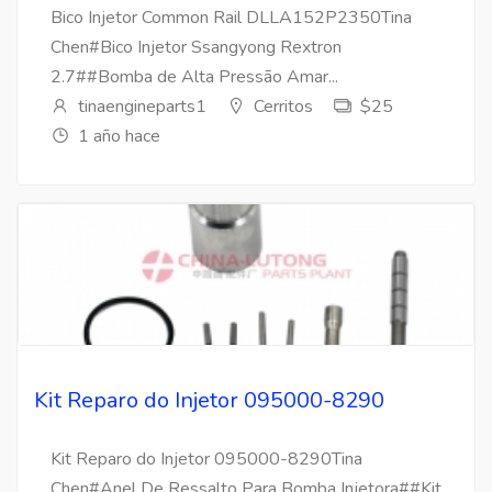
Bico Injetor Common Rail DLLA152P2350Tina
Chen#Bico Injetor Ssangyong Rextron
2.7##Bomba de Alta Pressão Amar...
tinaengineparts1
Cerritos
$25
1 año hace
Kit Reparo do Injetor 095000-8290
Kit Reparo do Injetor 095000-8290Tina
Chen#Anel De Ressalto Para Bomba Injetora##Kit