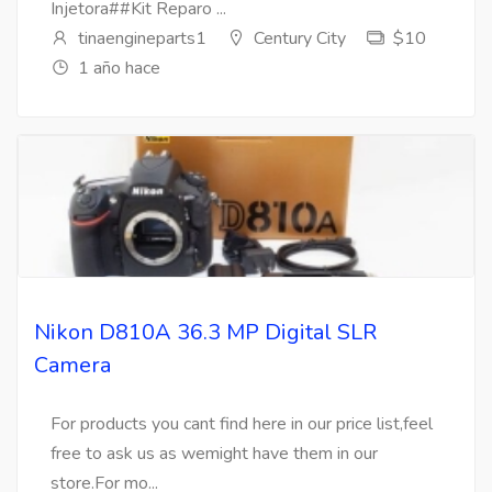
Injetora##Kit Reparo ...
tinaengineparts1
Century City
$10
1 año hace
Nikon D810A 36.3 MP Digital SLR
Camera
For products you cant find here in our price list,feel
free to ask us as wemight have them in our
store.For mo...