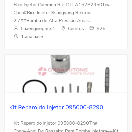
Bico Injetor Common Rail DLLA152P2350Tina
Chen#Bico Injetor Ssangyong Rextron
2.7##Bomba de Alta Pressão Amar...
tinaengineparts1
Cerritos
$25
1 año hace
Kit Reparo do Injetor 095000-8290
Kit Reparo do Injetor 095000-8290Tina
Chen#Anel De Ressalto Para Bomba Injetora##Kit