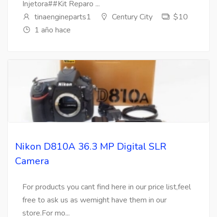
Injetora##Kit Reparo ...
tinaengineparts1
Century City
$10
1 año hace
Nikon D810A 36.3 MP Digital SLR
Camera
For products you cant find here in our price list,feel
free to ask us as wemight have them in our
store.For mo...