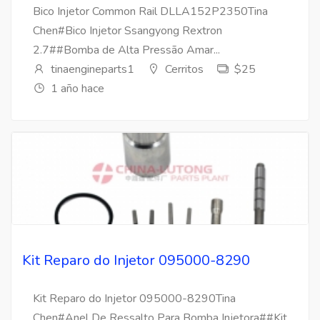
Bico Injetor Common Rail DLLA152P2350Tina
Chen#Bico Injetor Ssangyong Rextron
2.7##Bomba de Alta Pressão Amar...
tinaengineparts1
Cerritos
$25
1 año hace
Kit Reparo do Injetor 095000-8290
Kit Reparo do Injetor 095000-8290Tina
Chen#Anel De Ressalto Para Bomba Injetora##Kit