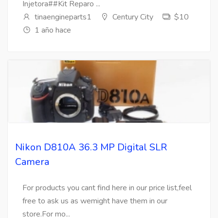
Injetora##Kit Reparo ...
tinaengineparts1
Century City
$10
1 año hace
Nikon D810A 36.3 MP Digital SLR
Camera
For products you cant find here in our price list,feel
free to ask us as wemight have them in our
store.For mo...