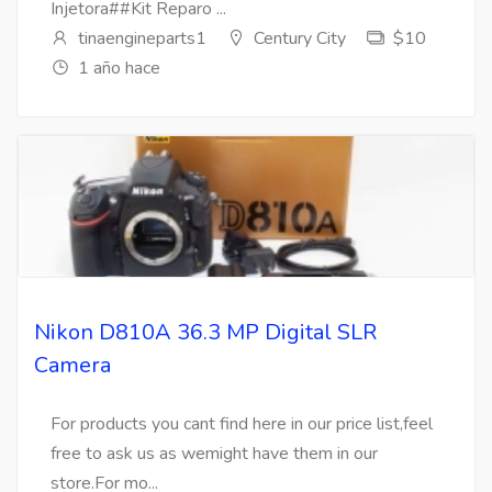
Injetora##Kit Reparo ...
tinaengineparts1
Century City
$10
1 año hace
Nikon D810A 36.3 MP Digital SLR
Camera
For products you cant find here in our price list,feel
free to ask us as wemight have them in our
store.For mo...