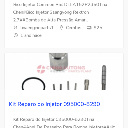
Bico Injetor Common Rail DLLA152P2350Tina
Chen#Bico Injetor Ssangyong Rextron
2.7##Bomba de Alta Pressão Amar...
tinaengineparts1
Cerritos
$25
1 año hace
Kit Reparo do Injetor 095000-8290
Kit Reparo do Injetor 095000-8290Tina
Chen#Anel De Ressalto Para Bomba Injetora##Kit