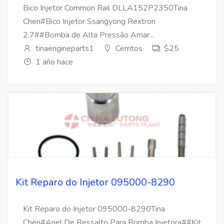
Bico Injetor Common Rail DLLA152P2350Tina
Chen#Bico Injetor Ssangyong Rextron
2.7##Bomba de Alta Pressão Amar...
tinaengineparts1
Cerritos
$25
1 año hace
Kit Reparo do Injetor 095000-8290
Kit Reparo do Injetor 095000-8290Tina
Chen#Anel De Ressalto Para Bomba Injetora##Kit