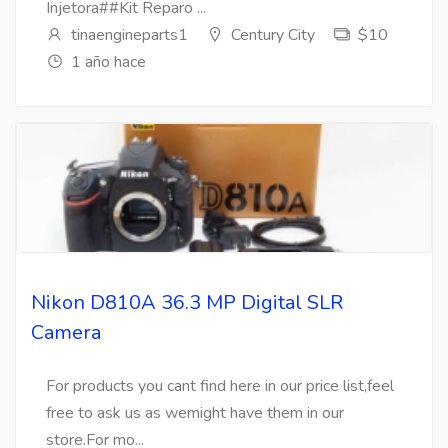
Injetora##Kit Reparo ...
tinaengineparts1
Century City
$10
1 año hace
Nikon D810A 36.3 MP Digital SLR
Camera
For products you cant find here in our price list,feel
free to ask us as wemight have them in our
store.For mo...