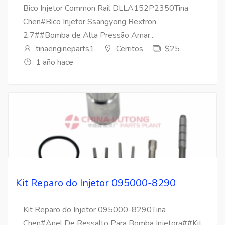
Bico Injetor Common Rail DLLA152P2350Tina
Chen#Bico Injetor Ssangyong Rextron
2.7##Bomba de Alta Pressão Amar...
tinaengineparts1
Cerritos
$25
1 año hace
Kit Reparo do Injetor 095000-8290
Kit Reparo do Injetor 095000-8290Tina
Chen#Anel De Ressalto Para Bomba Injetora##Kit