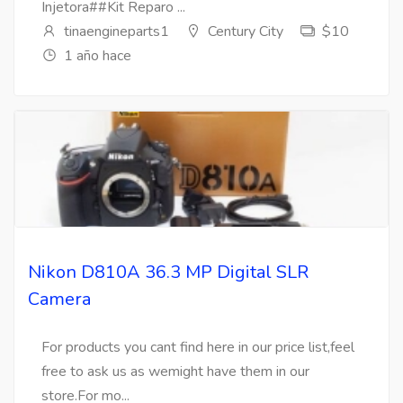
Injetora##Kit Reparo ...
tinaengineparts1
Century City
$10
1 año hace
Nikon D810A 36.3 MP Digital SLR
Camera
For products you cant find here in our price list,feel
free to ask us as wemight have them in our
store.For mo...