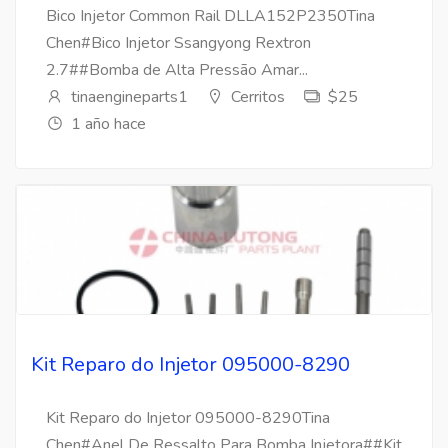
Bico Injetor Common Rail DLLA152P2350Tina
Chen#Bico Injetor Ssangyong Rextron
2.7##Bomba de Alta Pressão Amar...
tinaengineparts1
Cerritos
$25
1 año hace
Kit Reparo do Injetor 095000-8290
Kit Reparo do Injetor 095000-8290Tina
Chen#Anel De Ressalto Para Bomba Injetora##Kit