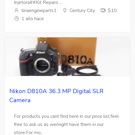
Injetora##Kit Reparo ...
tinaengineparts1
Century City
$10
1 año hace
Nikon D810A 36.3 MP Digital SLR
Camera
For products you cant find here in our price list,feel
free to ask us as wemight have them in our
store.For mo...