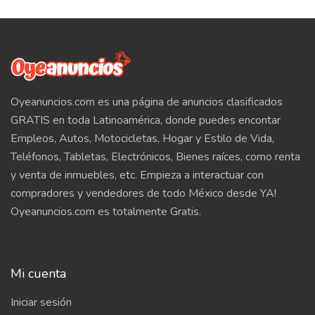
Apple iPad Pro 11 2021 Wi-Fi + Cellular & GPS
1TB...$800 USD
Apple iPad Pro 11 2021 Wi-Fi + Cellular & GPS
2TB...$900 USD
Oyeanuncios.com es una página de anuncios clasificados
Samsung Galaxy S21 Ultra 5G 128GB..$700 USD
GRATIS en toda Latinoamérica, donde puedes encontar
Empleos, Autos, Motocicletas, Hogar y Estilo de Vida,
Samsung Galaxy S21 Ultra 5G 256GB..$730 USD
Teléfonos, Tabletas, Electrónicos, Bienes raíces, como renta
y venta de inmuebles, etc. Empieza a interactuar con
Samsung Galaxy S21 Ultra 5G 512GB..$755 USD
compradores y vendedores de todo México desde YA!
Samsung Galaxy S21+ 5G 128GB..$600 USD
Oyeanuncios.com es totalmente Gratis.
Samsung Galaxy S21+ 5G 256GB..$650 USD
Samsung Galaxy Tab S7+ SM-T976B LTE/5G
Mi cuenta
128GB..$700 USD
Iniciar sesión