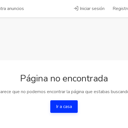
tra anuncios
Iniciar sesión
Registr
Página no encontrada
arece que no podemos encontrar la página que estabas buscand
Ir a casa