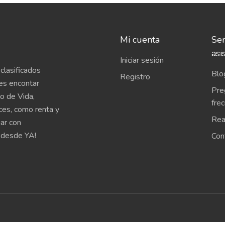
Mi cuenta
Ser
asi
Iniciar sesión
clasificados
Blo
Registro
es encontar
Pre
o de Vida,
fre
íces, como renta y
Rea
uar con
 desde YA!
Con