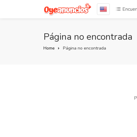
Encuen
Página no encontrada
Home
Página no encontrada
P