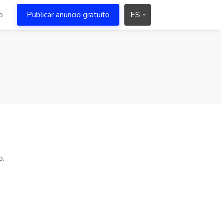
o
Publicar anuncio gratuito
ES
o.