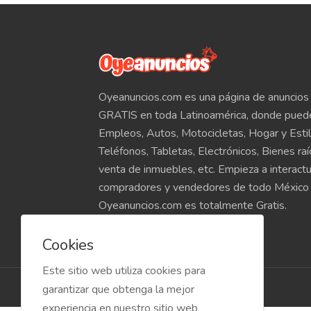
Oyeanuncios.com es una página de anuncios 
GRATIS en toda Latinoamérica, donde pued
Empleos, Autos, Motocicletas, Hogar y Estil
Teléfonos, Tabletas, Electrónicos, Bienes ra
venta de inmuebles, etc. Empieza a interact
compradores y vendedores de todo México
Oyeanuncios.com es totalmente Gratis.
Cookies
Este sitio web utiliza cookies para
Oyeanuncios, All Rights Reserved.
garantizar que obtenga la mejor
experiencia en nuestro sitio web