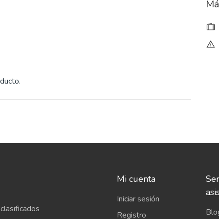
Má
ducto.
Mi cuenta
Ser
asi
Iniciar sesión
clasificados
Blo
Registro