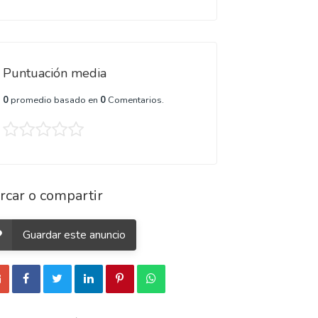
Puntuación media
0
promedio basado en
0
Comentarios.
rcar o compartir
Guardar este anuncio