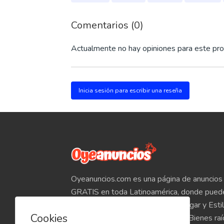
Comentarios (0)
Actualmente no hay opiniones para este pro
Inicia sesión para escribir una reseña
Oyeanuncios.com es una página de anuncios 
GRATIS en toda Latinoamérica, donde pued
Empleos, Autos, Motocicletas, Hogar y Estil
Cookies
Teléfonos, Tabletas, Electrónicos, Bienes ra