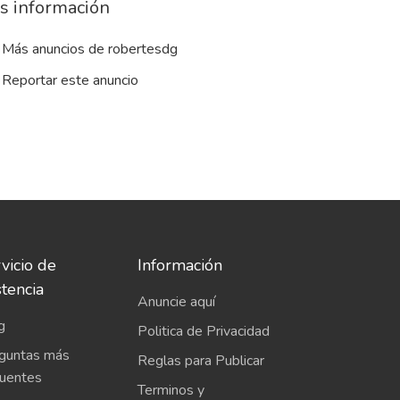
s información
Más anuncios de robertesdg
Reportar este anuncio
vicio de
Información
stencia
Anuncie aquí
g
Politica de Privacidad
guntas más
Reglas para Publicar
cuentes
Terminos y