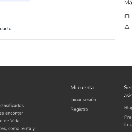
Má
ducto.
Mi cuenta
Ser
asi
Iniciar sesión
clasificados
Blo
Registro
es encontar
Pre
o de Vida,
fre
íces, como renta y