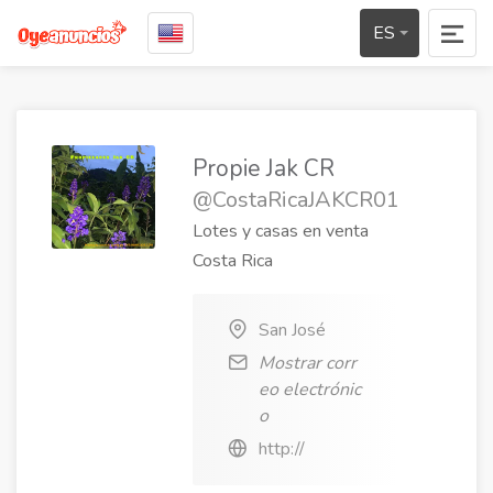
ES
Propie Jak CR
@CostaRicaJAKCR01
Lotes y casas en venta
Costa Rica
San José
Mostrar corr
eo electrónic
o
http://