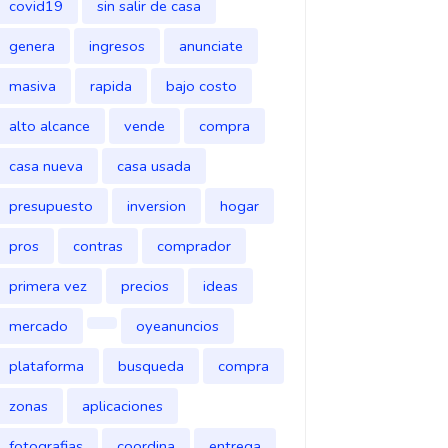
covid19
sin salir de casa
genera
ingresos
anunciate
masiva
rapida
bajo costo
alto alcance
vende
compra
casa nueva
casa usada
presupuesto
inversion
hogar
pros
contras
comprador
primera vez
precios
ideas
mercado
oyeanuncios
plataforma
busqueda
compra
zonas
aplicaciones
fotografias
coordina
entrega