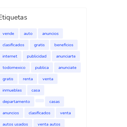
Etiquetas
vende
auto
anuncios
clasificados
gratis
beneficios
internet
publicidad
anunciarte
todomexico
publica
anunciate
gratis
renta
venta
inmuebles
casa
departamento
casas
anuncios
clasificados
venta
autos usados
venta autos